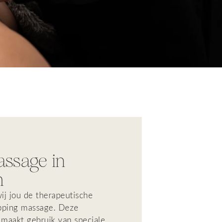
ssage in
n
wij
jou
de therapeutische
pping
massage. Deze
maakt gebruik van speciale