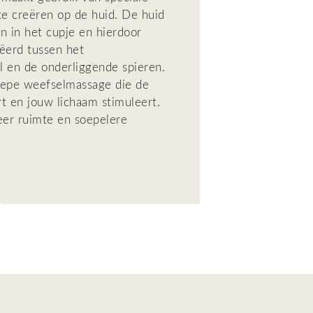
e creëren op de huid.
De huid
n in het
cupje
e
n
hierdoor
ëerd tussen het
l
en de onderliggende spieren.
diepe weefselmassage die de
t en jouw lichaam stimuleert.
meer ruimte en soepelere