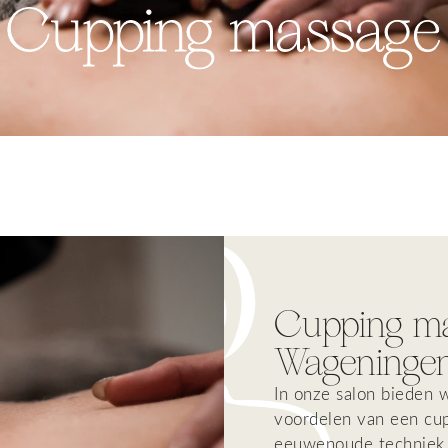
Cupping massage
Cupping ma
Wageninge
In onze salon
bieden 
voordelen van een
cu
eeuwenoude techniek 