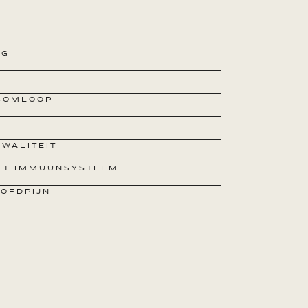
NG
SOMLOOP
WALITEIT
HET IMMUUNSYSTEEM
OOFDPIJN